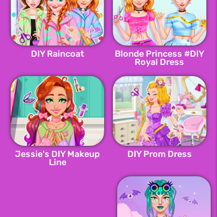
DIY Raincoat
Blonde Princess #DIY
Royal Dress
Jessie's DIY Makeup
DIY Prom Dress
Line