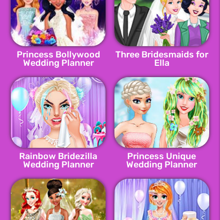
Princess Bollywood
Three Bridesmaids for
Wedding Planner
Ella
Rainbow Bridezilla
Princess Unique
Wedding Planner
Wedding Planner