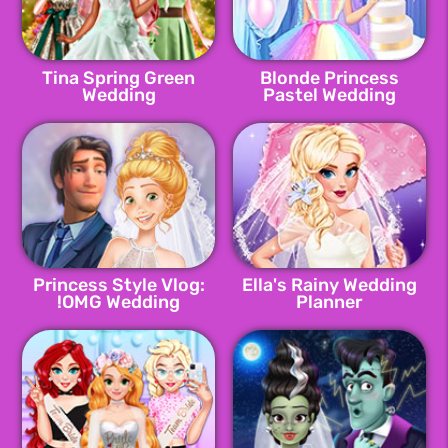
Tina Spring Green
Blonde Princess
Wedding
Pastel Wedding
Planner
Princess Style Vlog:
Ella's Rainy Wedding
OMG Wedding!
Planner