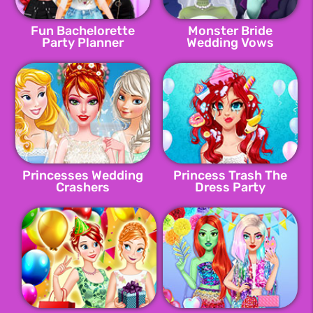
Fun Bachelorette
Monster Bride
Party Planner
Wedding Vows
Princesses Wedding
Princess Trash The
Crashers
Dress Party