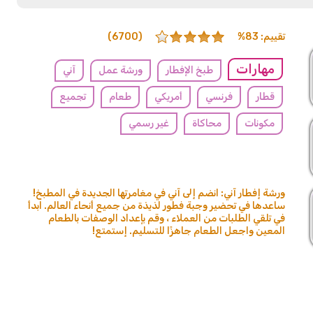
تقييم: 83%
(6700)
مهارات
طبخ الإفطار
ورشة عمل
آني
قطار
فرنسي
أمريكي
طعام
تجميع
مكونات
محاكاة
غير رسمي
ورشة إفطار آني: انضم إلى آني في مغامرتها الجديدة في المطبخ!
ساعدها في تحضير وجبة فطور لذيذة من جميع أنحاء العالم. ابدأ
في تلقي الطلبات من العملاء ، وقم بإعداد الوصفات بالطعام
المعين واجعل الطعام جاهزًا للتسليم. إستمتع!