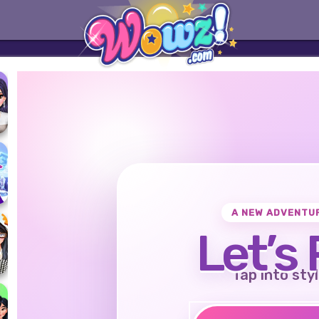
A NEW ADVENTU
Let’s 
Tap into styl