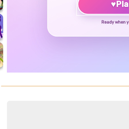
♥
Pl
Ready when y