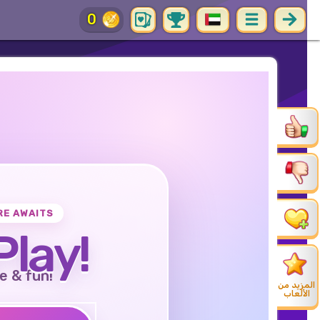
0
RE AWAITS
Play!
e & fun!
المزيد من
الألعاب