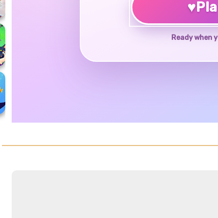
♥
Pl
Ready when y