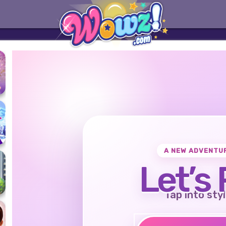
A NEW ADVENTU
Let’s 
Tap into styl