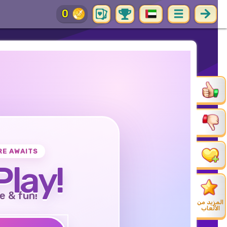
0
RE AWAITS
Play!
e & fun!
المزيد من
الألعاب