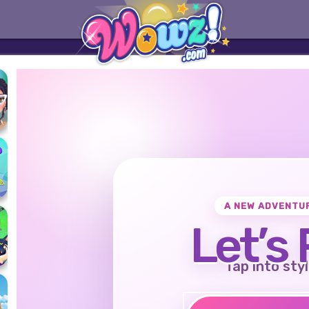
A NEW ADVENTU
Let’s 
Tap into styl