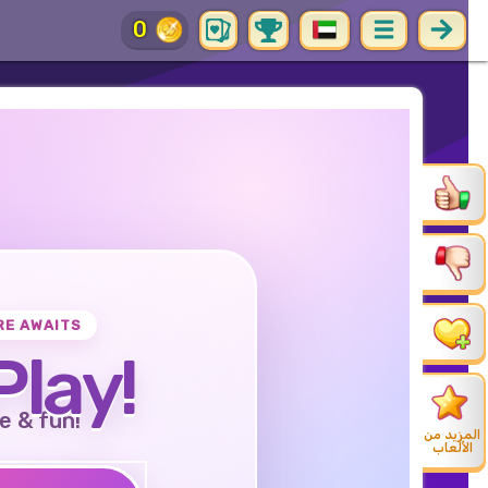
0
RE AWAITS
Play!
e & fun!
المزيد من
الألعاب