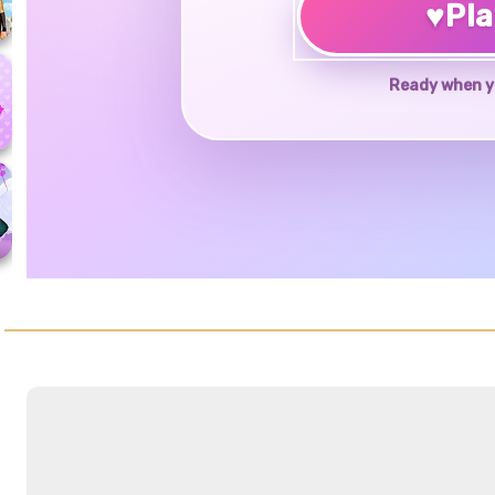
♥
Pl
Ready when y