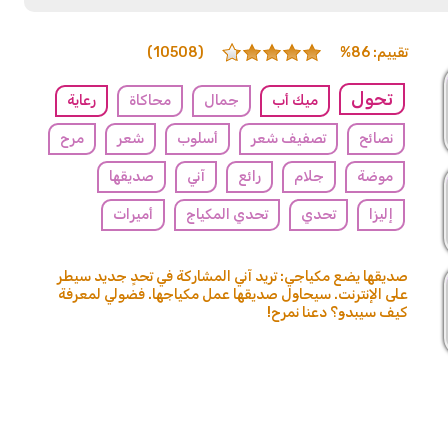
تقييم: 86%
(10508)
تحول
ميك أب
جمال
محاكاة
رعاية
نصائح
تصفيف شعر
أسلوب
شعر
مرح
موضة
جلام
رائع
آني
صديقها
إليزا
تحدي
تحدي المكياج
أميرات
كريم أساس
أحمر شفاه
العناية بالبشرة
صديقها يضع مكياجي: تريد آني المشاركة في تحدٍ جديد سيطر
على الإنترنت. سيحاول صديقها عمل مكياجها. فضولي لمعرفة
كيف سيبدو؟ دعنا نمرح!