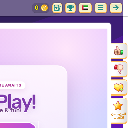
0
RE AWAITS
Play!
e & fun!
المزيد من
الألعاب