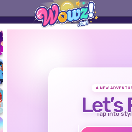
A NEW ADVENTU
Let’s 
Tap into styl