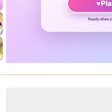
♥
Pl
Ready when y