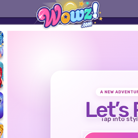
A NEW ADVENTU
Let’s 
Tap into styl