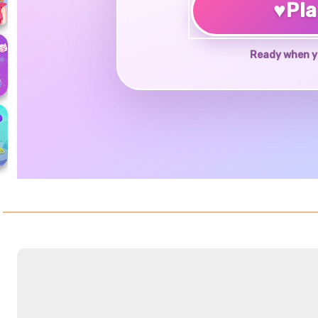
♥
Pl
Ready when y