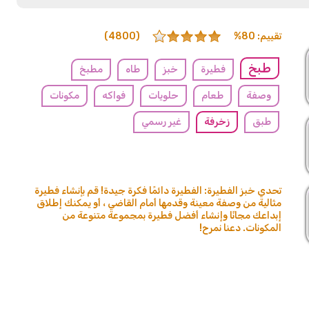
تقييم: 80%
(4800)
طبخ
فطيرة
خبز
طاه
مطبخ
وصفة
طعام
حلويات
فواكه
مكونات
طبق
زخرفة
غير رسمي
تحدي خبز الفطيرة: الفطيرة دائمًا فكرة جيدة! قم بإنشاء فطيرة
مثالية من وصفة معينة وقدمها أمام القاضي ، أو يمكنك إطلاق
إبداعك مجانًا وإنشاء أفضل فطيرة بمجموعة متنوعة من
المكونات. دعنا نمرح!