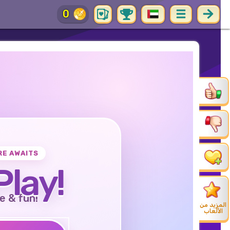
0
RE AWAITS
Play!
e & fun!
المزيد من
الألعاب