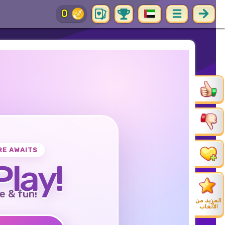
0
RE AWAITS
Play!
e & fun!
المزيد من
الألعاب