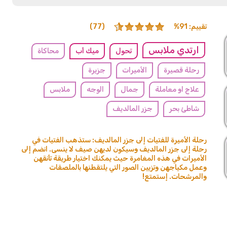
تقييم: 91%
(77)
ارتدي ملابس
تحول
ميك أب
محاكاة
رحلة قصيرة
الأميرات
جزيرة
علاج او معاملة
جمال
الوجه
ملابس
شاطئ بحر
جزر المالديف
رحلة الأميرة للفتيات إلى جزر المالديف: ستذهب الفتيات في
رحلة إلى جزر المالديف وسيكون لديهن صيف لا ينسى. انضم إلى
الأميرات في هذه المغامرة حيث يمكنك اختيار طريقة تأنقهن
وعمل مكياجهن وتزيين الصور التي يلتقطنها بالملصقات
والمرشحات. إستمتع!