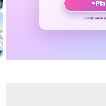
♥
Pl
Ready when y