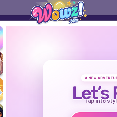
A NEW ADVENTU
Let’s 
Tap into styl