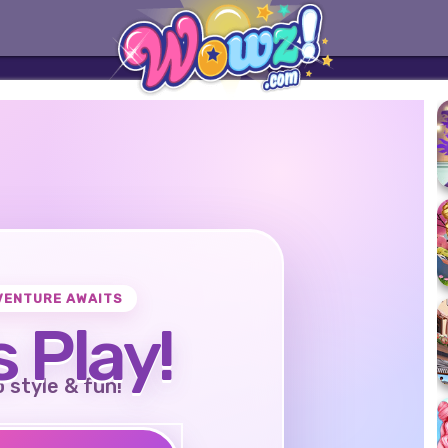
VENTURE AWAITS
s Play!
o style & fun!