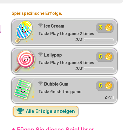
Spielspezifische Erfolge:
Ice Cream
3
Task: Play the game 2 times
0/2
Lollypop
5
Task: Play the game 3 times
0/3
Bubble Gum
5
Task: finish the game
0/1
Alle Erfolge anzeigen
+ Fügen Sie dieses Spiel Ihrer