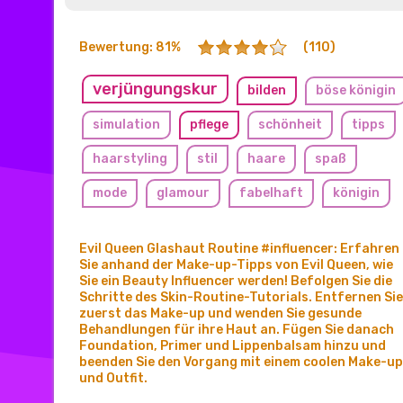
Bewertung: 81%
(110)
verjüngungskur
bilden
böse königin
simulation
pflege
schönheit
tipps
haarstyling
stil
haare
spaß
mode
glamour
fabelhaft
königin
foundation
lippenstift
hautpflege
Evil Queen Glashaut Routine #influencer: Erfahren
Sie anhand der Make-up-Tipps von Evil Queen, wie
Sie ein Beauty Influencer werden! Befolgen Sie die
Schritte des Skin-Routine-Tutorials. Entfernen Sie
zuerst das Make-up und wenden Sie gesunde
Behandlungen für ihre Haut an. Fügen Sie danach
Foundation, Primer und Lippenbalsam hinzu und
beenden Sie den Vorgang mit einem coolen Make-up
und Outfit.