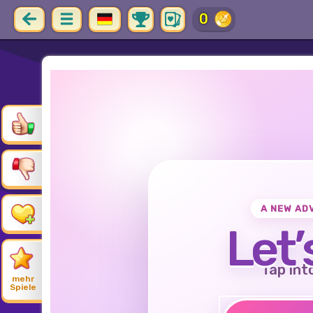
0
A NEW AD
Let’
Tap int
mehr
Spiele