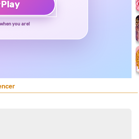
♥
Play
when you are!
encer