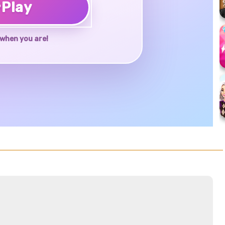
♥
Play
when you are!