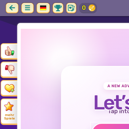
0
A NEW AD
Let’
Tap int
mehr
Spiele