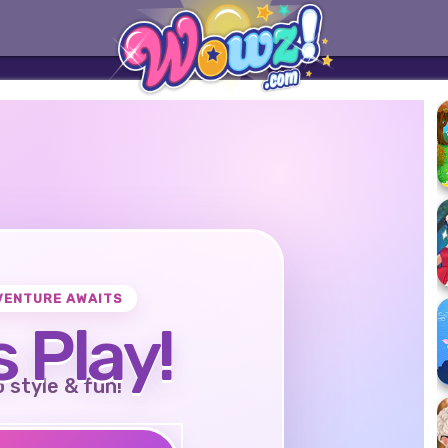
VENTURE AWAITS
s Play!
o style & fun!