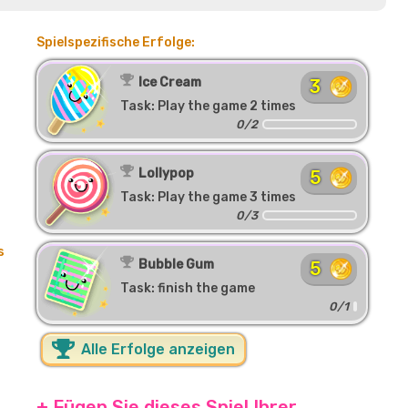
Spielspezifische Erfolge:
Ice Cream
3
Task: Play the game 2 times
0/2
Lollypop
5
Task: Play the game 3 times
0/3
s
Bubble Gum
5
Task: finish the game
0/1
Alle Erfolge anzeigen
+ Fügen Sie dieses Spiel Ihrer