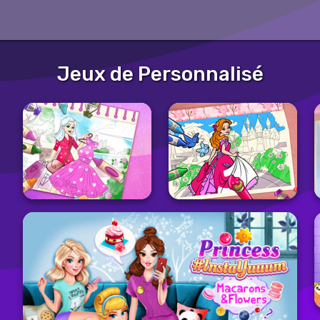
Jeux de Personnalisé