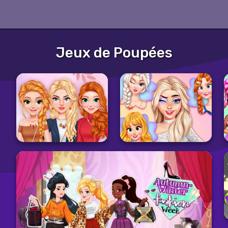
Jeux de Poupées