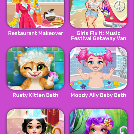
Restaurant Makeover
Girls Fix It: Music
Festival Getaway Van
Rusty Kitten Bath
Moody Ally Baby Bath