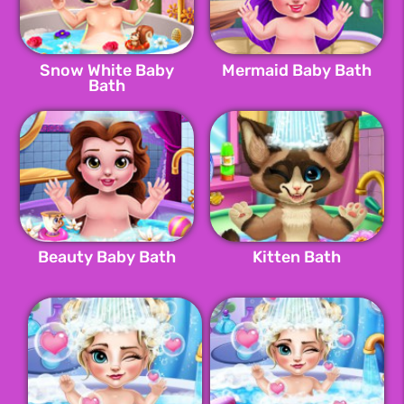
Snow White Baby
Mermaid Baby Bath
Bath
Beauty Baby Bath
Kitten Bath