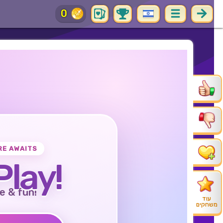
0
RE AWAITS
Play!
e & fun!
עוד
משחקים