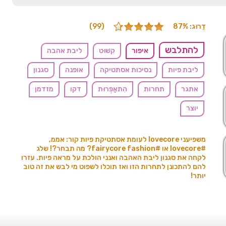
דֵרוּג: 87%
(99)
להתלבש
איפור
קִשׁוּט
ליבת אהבה
ליבת פיות
נסיכות אסתטיקה
אופנה
סגנון
אתגר
תחרות
הִתאַפְּרוּת
דקו
מזדמן
יוצר
משפיעני lovecore לעומת אסתטיקת פיות קור: אממ,
#lovecore או #fairycore fashion? מה תבחר?! שלג
לקחה את סגנון ליבת האהבה ואנני הולכת על מראה פיות. עזרו
להם להתכונן לתחרות הזו ואז תוכלו לשפוט מי לבש את זה טוב
יותר!