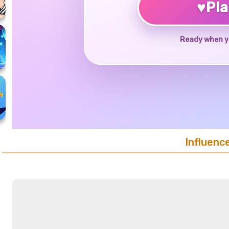
♥
Pl
Ready when y
Influenc