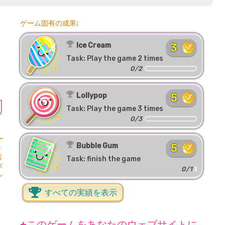
ゲーム固有の成果:
Ice Cream
3
Task: Play the game 2 times
0/2
Lollypop
5
Task: Play the game 3 times
0/3
ー
Bubble Gum
5
き
素
Task: finish the game
バ
0/1
ル
すべての実績を表示
+このゲームをあなたのウェブサイトに