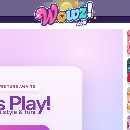
VENTURE AWAITS
s Play!
o style & fun!