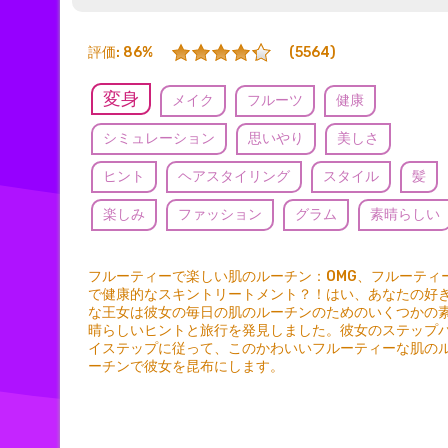
評価: 86%
(5564)
変身
メイク
フルーツ
健康
シミュレーション
思いやり
美しさ
ヒント
ヘアスタイリング
スタイル
髪
楽しみ
ファッション
グラム
素晴らしい
ファンデーション
口紅
スキンケア
フルーティーで楽しい肌のルーチン：OMG、フルーティ
で健康的なスキントリートメント？！はい、あなたの好
な王女は彼女の毎日の肌のルーチンのためのいくつかの
晴らしいヒントと旅行を発見しました。彼女のステップ
イステップに従って、このかわいいフルーティーな肌の
ーチンで彼女を昆布にします。