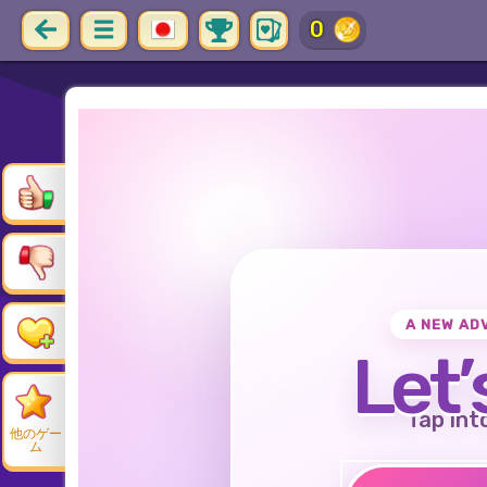
0
A NEW AD
Let’
Tap int
他のゲー
ム