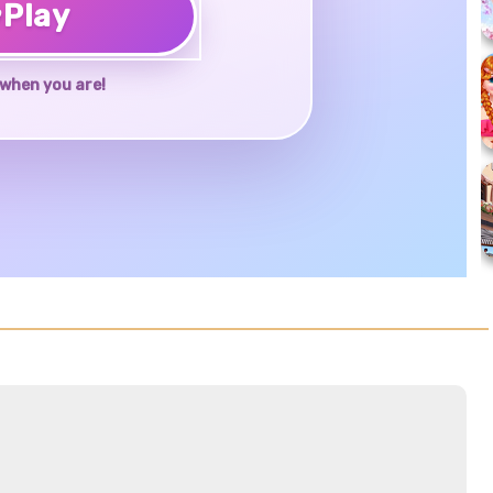
♥
Play
when you are!