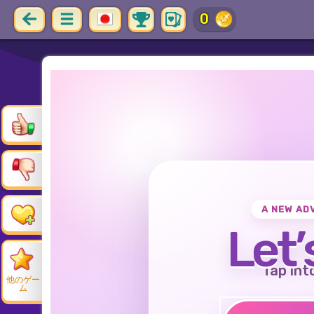
0
A NEW AD
Let’
Tap int
他のゲー
ム