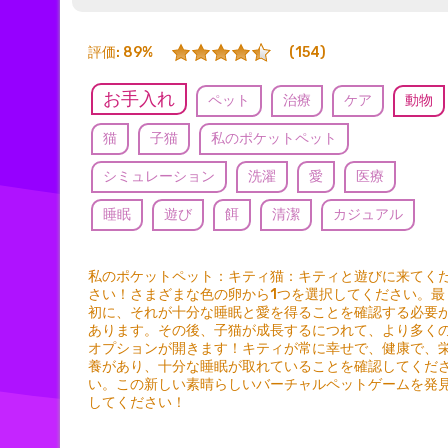
評価: 89%
(154)
お手入れ
ペット
治療
ケア
動物
猫
子猫
私のポケットペット
シミュレーション
洗濯
愛
医療
睡眠
遊び
餌
清潔
カジュアル
私のポケットペット：キティ猫：キティと遊びに来てく
さい！さまざまな色の卵から1つを選択してください。最
初に、それが十分な睡眠と愛を得ることを確認する必要
あります。その後、子猫が成長するにつれて、より多く
オプションが開きます！キティが常に幸せで、健康で、
養があり、十分な睡眠が取れていることを確認してくだ
い。この新しい素晴らしいバーチャルペットゲームを発
してください！