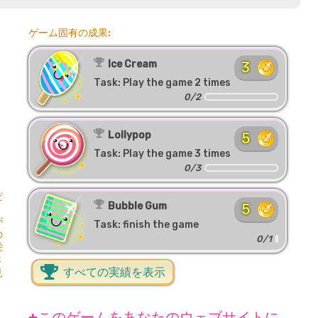
ゲーム固有の成果:
Ice Cream
3
Task: Play the game 2 times
0/2
Lollypop
5
Task: Play the game 3 times
0/3
だ
Bubble Gum
5
が
Task: finish the game
の
0/1
栄
さ
すべての実績を表示
見
+このゲームをあなたのウェブサイトに