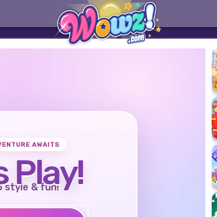
VENTURE AWAITS
s Play!
o style & fun!