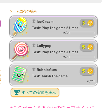
ゲーム固有の成果:
Ice Cream
3
Task: Play the game 2 times
0/2
Lollypop
5
Task: Play the game 3 times
0/3
ま
Bubble Gum
5
ン
の
Task: finish the game
思
0/1
で
し
すべての実績を表示
+このゲームをあなたのウェブサイトに