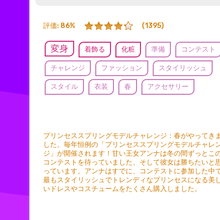
評価: 86%
(1395)
変身
着飾る
化粧
準備
コンテスト
チャレンジ
ファッション
スタイリッシュ
スタイル
衣装
春
アクセサリー
プリンセススプリングモデルチャレンジ：春がやってき
した。毎年恒例の「プリンセススプリングモデルチャレ
ジ」が開催されます！甘い王女アンナは冬の間ずっとこ
コンテストを待っていました、そして彼女は勝ちたいと
っています。アンナはすでに、コンテストに参加した中
最もスタイリッシュでトレンディなプリンセスになる美
いドレスやコスチュームをたくさん購入しました。