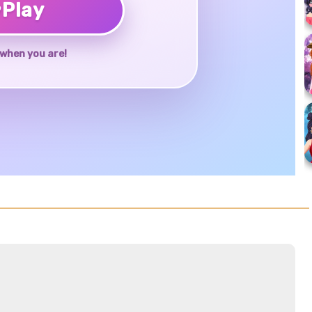
♥
Play
when you are!