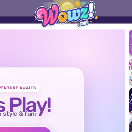
VENTURE AWAITS
s Play!
o style & fun!