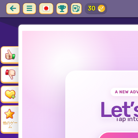
30
A NEW AD
Let’
Tap int
他のゲー
ム