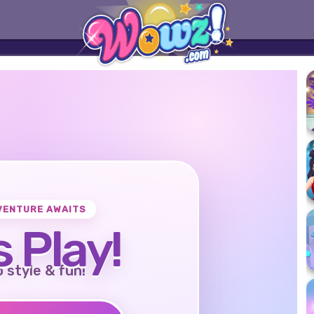
VENTURE AWAITS
s Play!
o style & fun!