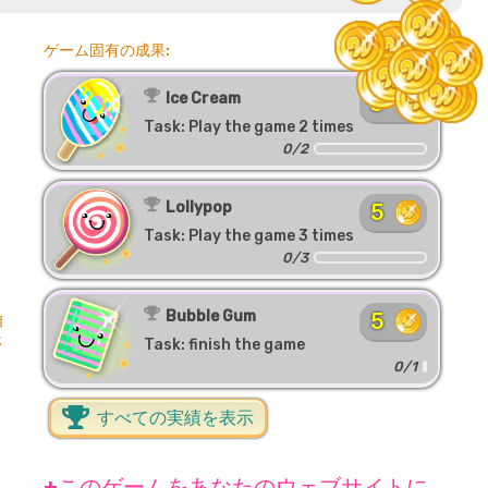
ゲーム固有の成果:
Ice Cream
3
Task: Play the game 2 times
0/2
Lollypop
5
Task: Play the game 3 times
0/3
Bubble Gum
5
自
ホ
Task: finish the game
0/1
すべての実績を表示
+このゲームをあなたのウェブサイトに