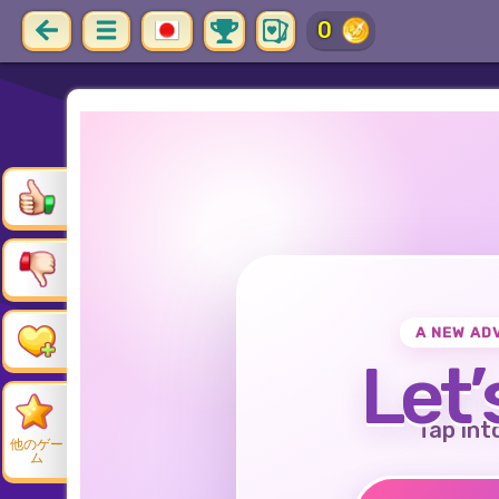
30
A NEW AD
Let’
Tap int
他のゲー
ム