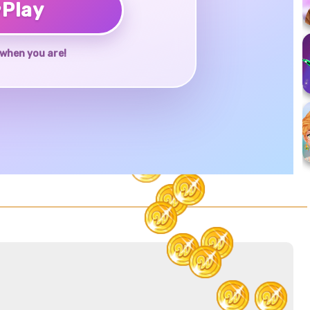
♥
Play
when you are!