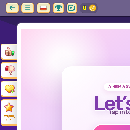
0
A NEW AD
Let’
Tap int
więcej
gier