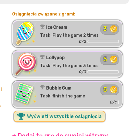
Osiągnięcia związane z grami:
Ice Cream
3
Task: Play the game 2 times
0/2
Lollypop
5
Task: Play the game 3 times
0/3
Bubble Gum
5
i
Task: finish the game
0/1
b
Wyświetl wszystkie osiągnięcia
+ Dodaj tę grę do swojej witryny