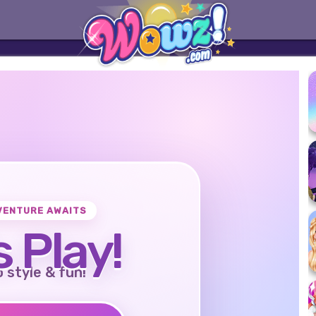
VENTURE AWAITS
s Play!
o style & fun!