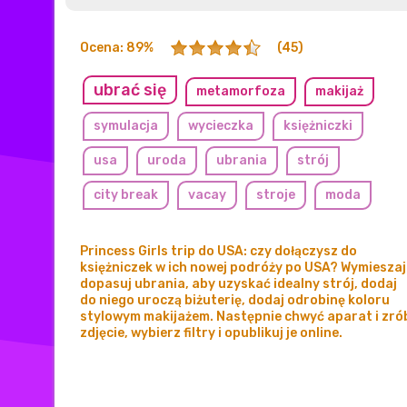
Ocena: 89%
(45)
ubrać się
metamorfoza
makijaż
symulacja
wycieczka
księżniczki
usa
uroda
ubrania
strój
city break
vacay
stroje
moda
naklejki
filtry
Princess Girls trip do USA: czy dołączysz do
księżniczek w ich nowej podróży po USA? Wymieszaj 
dopasuj ubrania, aby uzyskać idealny strój, dodaj
do niego uroczą biżuterię, dodaj odrobinę koloru
stylowym makijażem. Następnie chwyć aparat i zró
zdjęcie, wybierz filtry i opublikuj je online.