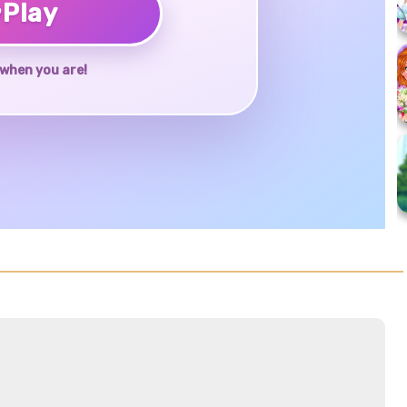
♥
Play
when you are!