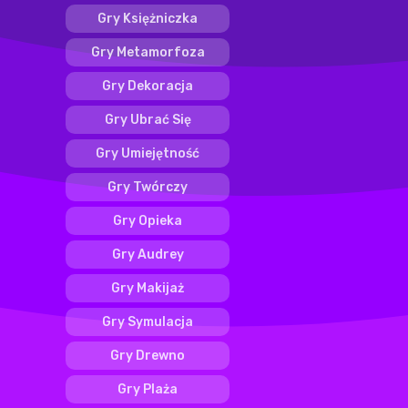
Gry Księżniczka
Gry Metamorfoza
Gry Dekoracja
Gry Ubrać Się
Gry Umiejętność
Gry Twórczy
Gry Opieka
Gry Audrey
Gry Makijaż
Gry Symulacja
Gry Drewno
Gry Plaża