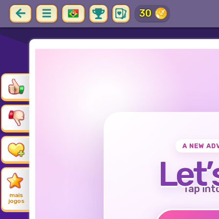
30
A NEW AD
Let’
Tap int
mais
jogos