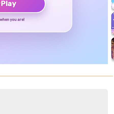
♥
Play
when you are!