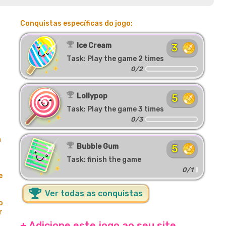
Conquistas específicas do jogo:
Ice Cream
3
Task: Play the game 2 times
0/2
Lollypop
5
Task: Play the game 3 times
0/3
m
Bubble Gum
5
Task: finish the game
0/1
e
Ver todas as conquistas
o
r
+ Adicione este jogo ao seu site