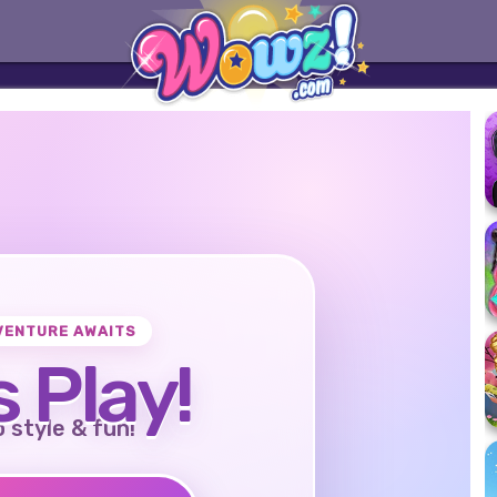
VENTURE AWAITS
s Play!
o style & fun!