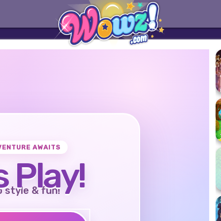
VENTURE AWAITS
s Play!
o style & fun!