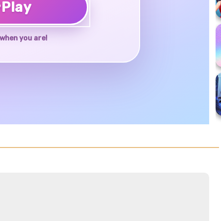
♥
Play
when you are!