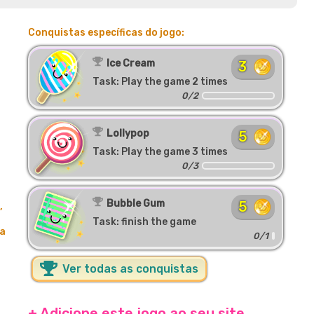
Conquistas específicas do jogo:
Ice Cream
3
Task: Play the game 2 times
0/2
Lollypop
5
Task: Play the game 3 times
0/3
Bubble Gum
5
,
Task: finish the game
da
0/1
Ver todas as conquistas
+ Adicione este jogo ao seu site