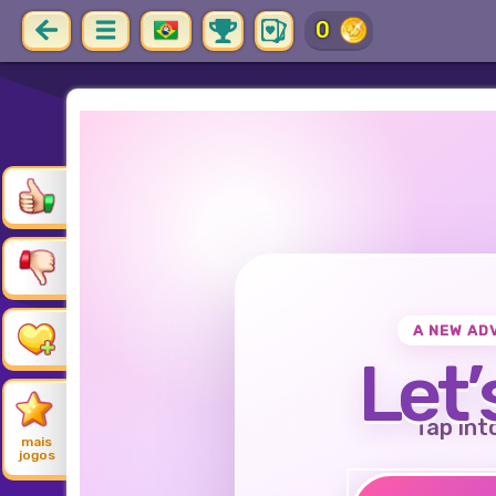
0
A NEW AD
Let’
Tap int
mais
jogos