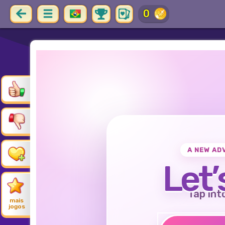
0
A NEW AD
Let’
Tap int
mais
jogos