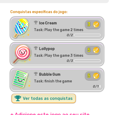
Conquistas específicas do jogo:
Ice Cream
3
Task: Play the game 2 times
0/2
Lollypop
5
Task: Play the game 3 times
0/3
Bubble Gum
5
Task: finish the game
0/1
Ver todas as conquistas
+ Adicione este jogo ao seu site