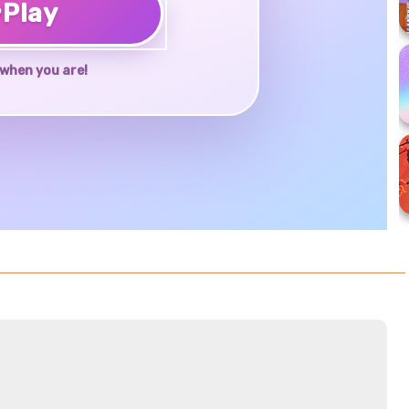
♥
Play
when you are!