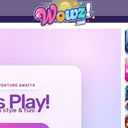
VENTURE AWAITS
s Play!
o style & fun!