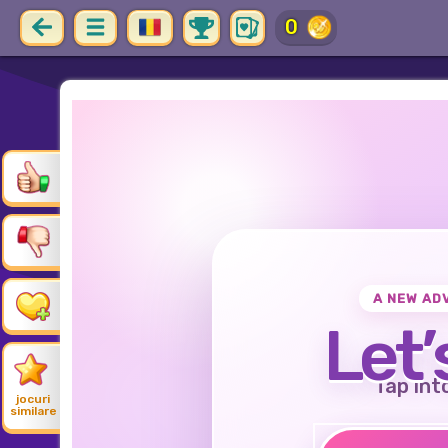
0
A NEW AD
Let’
Tap int
jocuri
similare