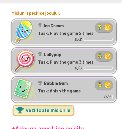
Misiuni specifice jocului:
Ice Cream
3
Task: Play the game 2 times
0/2
Lollypop
5
Task: Play the game 3 times
0/3
Bubble Gum
5
Task: finish the game
0/1
Vezi toate misiunile
+Adauga acest joc pe site