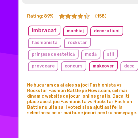
Rating: 89%
(158)
imbracat
machiaj
decoratiuni
fashionista
rockstar
prințese de estetică
modă
stil
provocare
concurs
makeover
deco
ocazional
creator
Ne bucuram ca ai ales sa joci Fashionista vs
Rockstar Fashion Battle pe Wowz.com, cel mai
dinamic website de jocuri online gratis. Daca iti
place acest joc Fashionista vs Rockstar Fashion
Battle nu uita sa il votezi si sa ajuti astfel la
selectarea celor mai bune jocuri pentru homepage.