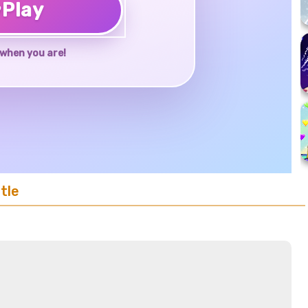
♥
Play
when you are!
tle