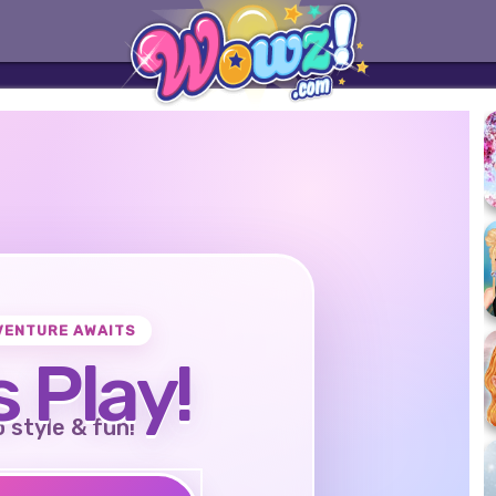
VENTURE AWAITS
s Play!
o style & fun!