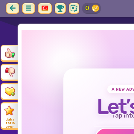
0
A NEW AD
Let’
Tap int
daha
fazla
oyun