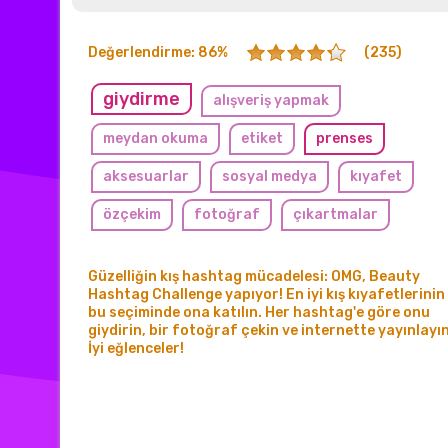
Değerlendirme: 86%
(235)
giydirme
alışveriş yapmak
meydan okuma
etiket
prenses
aksesuarlar
sosyal medya
kıyafet
özçekim
fotoğraf
çıkartmalar
filtreler
ootd
internet
trendler
Güzelliğin kış hashtag mücadelesi: OMG, Beauty
güzellik
kış
yarışma
moda
Hashtag Challenge yapıyor! En iyi kış kıyafetlerinin
bu seçiminde ona katılın. Her hashtag'e göre onu
dolap
giyim
ilham
gündelik
giydirin, bir fotoğraf çekin ve internette yayınlayın
İyi eğlenceler!