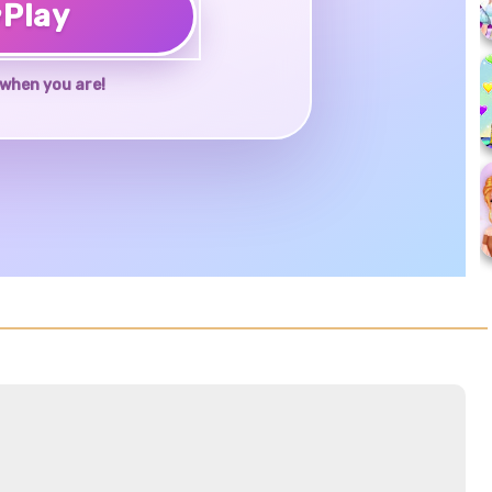
♥
Play
when you are!