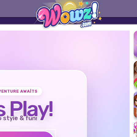
VENTURE AWAITS
s Play!
o style & fun!