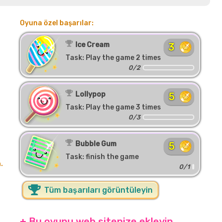
Oyuna özel başarılar:
Ice Cream
3
Task: Play the game 2 times
0/2
Lollypop
5
Task: Play the game 3 times
0/3
Bubble Gum
5
Task: finish the game
.
0/1
Tüm başarıları görüntüleyin
+ Bu oyunu web sitenize ekleyin