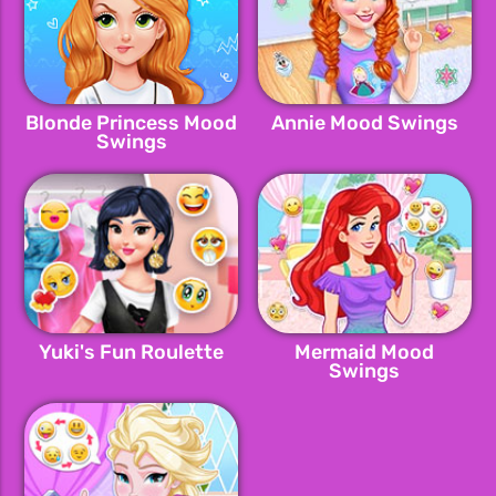
Blonde Princess Mood
Annie Mood Swings
Swings
Yuki's Fun Roulette
Mermaid Mood
Swings