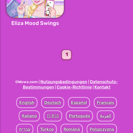
Eliza Mood Swings
1
Nutzungsbedingungen
Datenschutz-
©Wowz.com |
|
Bestimmungen
Cookie-Richtlinie
Kontakt
|
|
English
Deutsch
Español
Français
Italiano
日本語
Português
العربية
עברית
Türkçe
Română
Polszczyzna