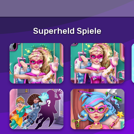
Superheld Spiele