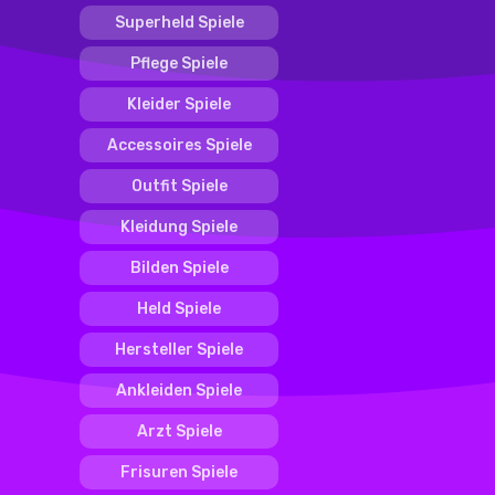
Superheld Spiele
Pflege Spiele
Kleider Spiele
Accessoires Spiele
Outfit Spiele
Kleidung Spiele
Bilden Spiele
Held Spiele
Hersteller Spiele
Ankleiden Spiele
Arzt Spiele
Frisuren Spiele