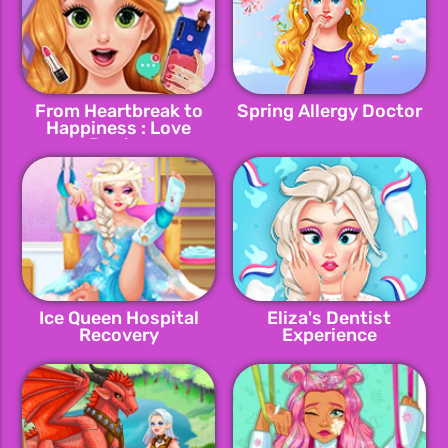
From Heartbreak to
Spring Allergy Doctor
Happiness : Love
Doctor
Ice Queen Hospital
Eliza's Dentist
Recovery
Experience