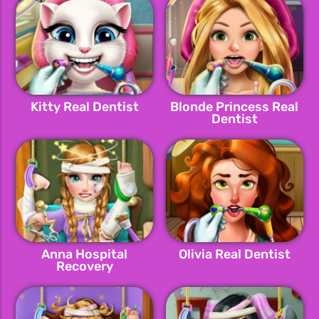
Kitty Real Dentist
Blonde Princess Real
Dentist
Anna Hospital
Olivia Real Dentist
Recovery