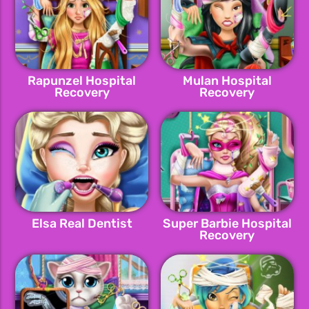
Rapunzel Hospital
Mulan Hospital
Recovery
Recovery
Elsa Real Dentist
Super Barbie Hospital
Recovery