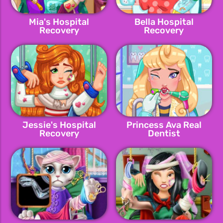
Mia's Hospital
Bella Hospital
Recovery
Recovery
Jessie's Hospital
Princess Ava Real
Recovery
Dentist