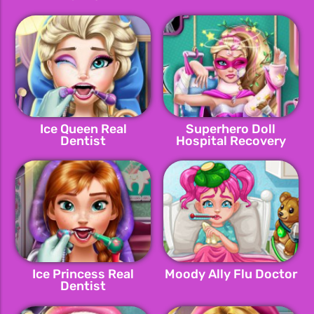
Ice Queen Real
Superhero Doll
Dentist
Hospital Recovery
Ice Princess Real
Moody Ally Flu Doctor
Dentist