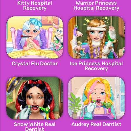
Kitty Hospital
Warrior Princess
Recovery
Hospital Recovery
Crystal Flu Doctor
Ice Princess Hospital
Recovery
Snow White Real
Audrey Real Dentist
Dentist