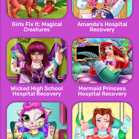
Girls Fix It: Magical
Amanda's Hospital
Creatures
Recovery
Wicked High School
Mermaid Princess
Hospital Recovery
Hospital Recovery