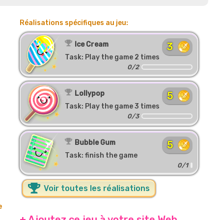
Réalisations spécifiques au jeu:
Ice Cream
3
Task: Play the game 2 times
0/2
Lollypop
5
Task: Play the game 3 times
0/3
Bubble Gum
5
Task: finish the game
0/1
Voir toutes les réalisations
e
+ Ajoutez ce jeu à votre site Web