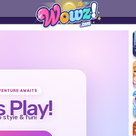
VENTURE AWAITS
s Play!
o style & fun!