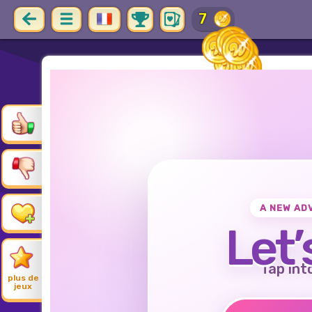
30
A NEW AD
Let’
Tap int
plus de
jeux