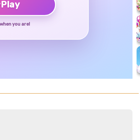
♥
Play
when you are!