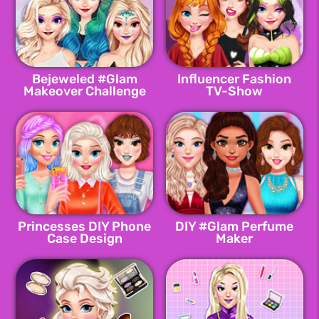
Bejeweled #Glam
Influencer Fashion
Makeover Challenge
TV-Show
Princesses DIY Phone
DIY #Glam Perfume
Case Design
Maker