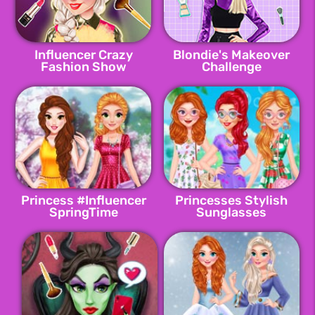
Influencer Crazy
Blondie's Makeover
Fashion Show
Challenge
Princess #Influencer
Princesses Stylish
SpringTime
Sunglasses