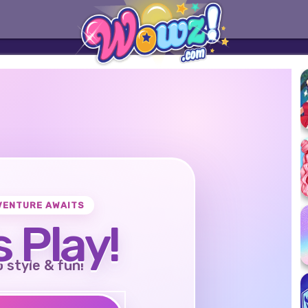
VENTURE AWAITS
s Play!
o style & fun!