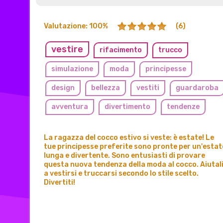
Valutazione: 100%
(6)
vestire
rifacimento
trucco
simulazione
moda
principesse
design
bellezza
vestiti
guardaroba
avventura
divertimento
tendenze
estate
abiti
accessori
La ragazza del cocco estivo si veste: è estate! Le
tue principesse preferite sono pronte per un'estat
lunga e divertente. Sono entusiasti di provare
questa nuova tendenza della moda al cocco. Aiutal
a vestirsi e truccarsi secondo lo stile scelto.
Divertiti!