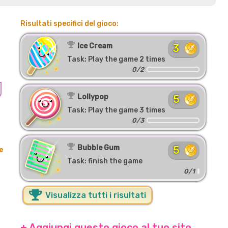
Risultati specifici del gioco:
Ice Cream
3
Task: Play the game 2 times
0/2
Lollypop
5
Task: Play the game 3 times
0/3
Bubble Gum
5
e
Task: finish the game
i
0/1
Visualizza tutti i risultati
+ Aggiungi questo gioco al tuo sito