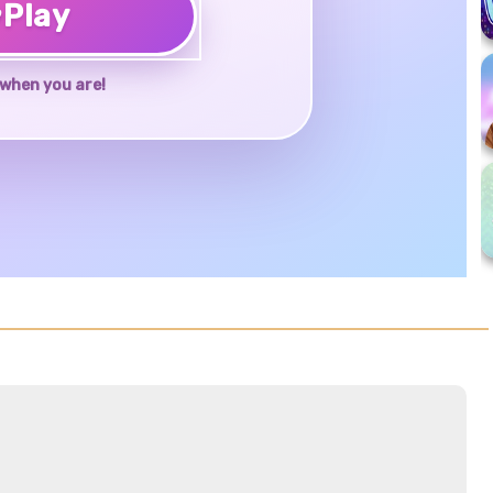
♥
Play
when you are!