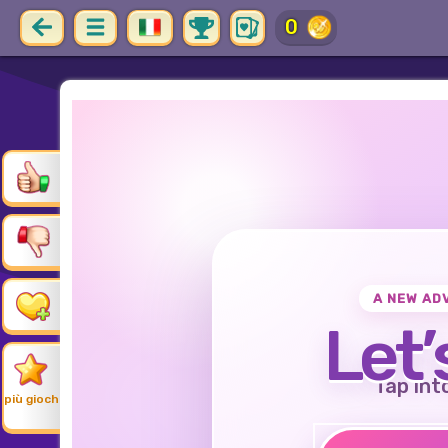
0
A NEW AD
Let’
Tap int
più giochi