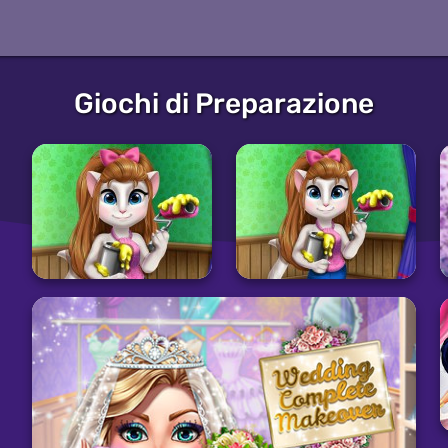
Giochi di Preparazione