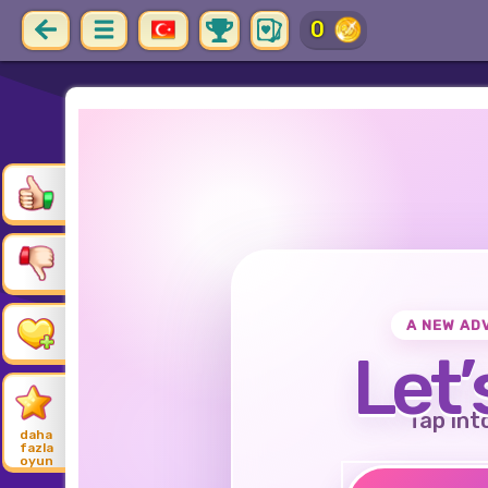
0
A NEW AD
Let’
Tap int
daha
fazla
oyun