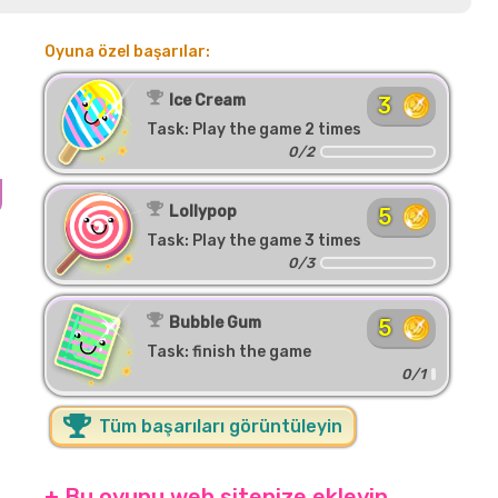
Oyuna özel başarılar:
Ice Cream
3
Task: Play the game 2 times
0/2
Lollypop
5
Task: Play the game 3 times
0/3
:
Bubble Gum
5
Task: finish the game
0/1
Tüm başarıları görüntüleyin
+ Bu oyunu web sitenize ekleyin