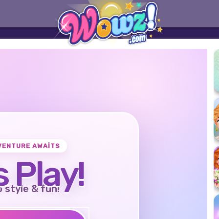
VENTURE AWAITS
s Play!
o style & fun!