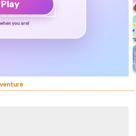
♥
Play
when you are!
dventure