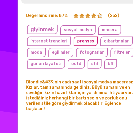
Değerlendirme: 87%
(252)
giyinmek
sosyal medya
macera
i̇nternet trendleri
prenses
çıkartmalar
moda
eğilimler
fotoğraflar
filtreler
günün kıyafeti
ootd
stil
bff
bffs
gündelik
cadılar bayramı
Blondie&#39;nin cadı saati sosyal medya macerası
Kızlar, tam zamanında geldiniz. Büyü zamanı ve en
sevdiğin kızın hazırlıklar için yardımına ihtiyacı var.
İstediğiniz herhangi bir kartı seçin ve zorluk onu
verilen stile göre giydirmek olacaktır. Eğlence
başlasın!