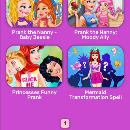
Prank the Nanny -
Prank the Nanny:
Baby Jessie
Moody Ally
Princesses Funny
Mermaid
Prank
Transformation Spell
Factory
1