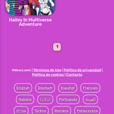
Hailey In Multiverse
Adventure
1
Términos de Uso
Política de privacidad
©Wowz.com |
|
|
Política de cookies
Contacto
|
English
Deutsch
Español
Français
Italiano
日本語
Português
العربية
עברית
Türkçe
Română
Polszczyzna