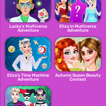
Lucky's Multiverse
Eliza in Multiverse
Adventure
Adventure
Eliza's Time Machine
Autumn Queen Beauty
Adventure
Contest