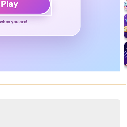
♥
Play
when you are!