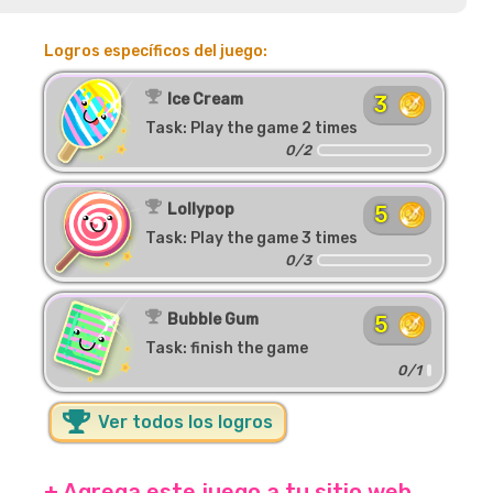
Logros específicos del juego:
Ice Cream
3
Task: Play the game 2 times
0/2
Lollypop
5
Task: Play the game 3 times
0/3
Bubble Gum
5
Task: finish the game
0/1
Ver todos los logros
+ Agrega este juego a tu sitio web