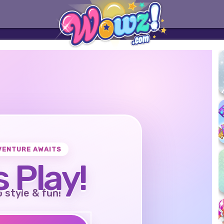
VENTURE AWAITS
s Play!
o style & fun!