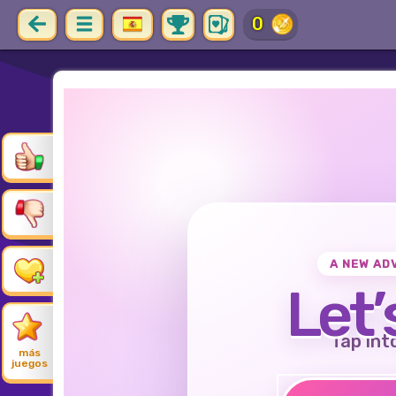
0
A NEW AD
Let’
Tap int
más
juegos