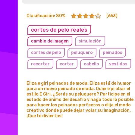
Clasificación: 80%
(653)
cortes de pelo reales
cambio de imagen
simulación
cortes de pelo
peluquero
peinados
recortar
cortar
cabello
vestidos
peinado
de moda
e-girl
eliza
Eliza e girl peinados de moda: Eliza está de humor
brillar
glamour
chic
casual
para un nuevo peinado de moda. Quiere probar el
estilo E Girl. ¿Serás su peluquero? Participe en el
estado de ánimo del desafío y haga todo lo posible
para hacer los peinados perfectos o elija el modo
creativo donde puede dejar volar su imaginación.
¡Que te diviertas!