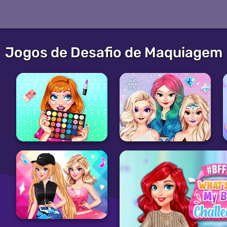
Jogos de Desafio de Maquiagem